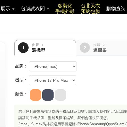
客製化
台北天衣
品展示
包膜試衣間
購物查詢
手機外殼
預約包膜
選機型
選圖案
品牌：
機型：
顏色：
若上述列表無法找到您的手機品牌及型號，請加入我們的LINE@諮
請註明手機品牌、型號及圖案編號、我們會儘快回覆您。
(imos、Slimax防摔殼適用手機廠牌-iPhone/Samsung/Qppo/Xiami/Vi