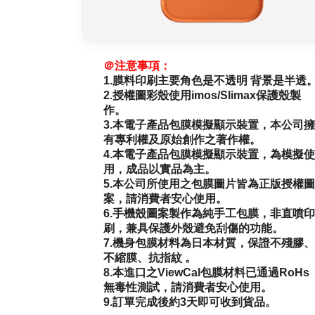
＠注意事項：
1.
膜料印刷主要角色是不透明 背景是半透
2.授權圖彩殼使用imos/Slimax保護殼製
作。
3.本電子產品包膜模擬顯示裝置，本公司擁
有專利權及原始創作之著作權。
4.本電子產品包膜模擬顯示裝置，為模
擬使
用，成品以實品為主。
5.本公司所使用之包膜圖片皆為正版授權圖
案，請消費者安心使用。
6.手機殼圖案製作為純手工包膜，非直噴印
刷，兼具保護外殼避免刮傷的功能。
7.機身包膜材料為日本材
質，保證不殘膠、
不縮膜、抗指紋
。
8.本進口之ViewCal包膜材料已通過RoHs
無
毒性測試，請消費者安心
使用。
9.訂單完成後約3天即可收到貨品。